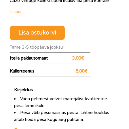
Cazo Vintage kollektsiooni kuuluv lilla pesa koerale.
1 laos
Lisa ostukorvi
Tarne 3-5 tööpäeva jooksul
Itella pakiautomaat
3,00€
Kullerteenus
8,00€
Kirjeldus
Väga pehmest velvet materjalist kvaliteetne
pesa lemmikule.
Pesa võib pesumasinas pesta. Lihtne hooldus
aitab hoida pesa kogu aeg puhtana.