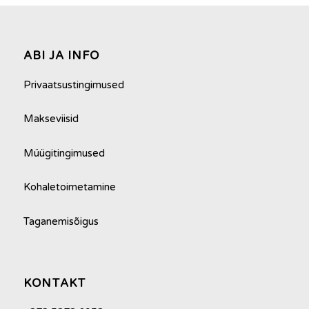
ABI JA INFO
Privaatsustingimused
Makseviisid
Müügitingimused
Kohaletoimetamine
Taganemisõigus
Minu konto
KONTAKT