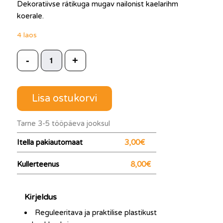
Dekoratiivse rätikuga mugav nailonist kaelarihm
koerale.
4 laos
Lisa ostukorvi
Tarne 3-5 tööpäeva jooksul
Itella pakiautomaat
3,00€
Kullerteenus
8,00€
Kirjeldus
Reguleeritava ja praktilise plastikust