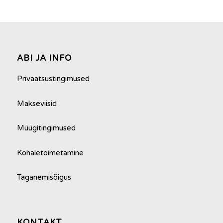
ABI JA INFO
Privaatsustingimused
Makseviisid
Müügitingimused
Kohaletoimetamine
Taganemisõigus
Minu konto
KONTAKT